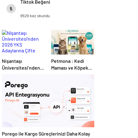
Tiktok Beğeni
5
9529 kez okundu
Nişantaşı
Petmona : Kedi
Üniversitesi’nden
Maması ve Köpek
2026 YKS
Maması İle Tüm
Adaylarına Çifte
Evcil Hayvan
Güvence: Sabit
Ürünleri
Ücret ve Kesintisiz
Burs
Porego ile Kargo Süreçlerinizi Daha Kolay