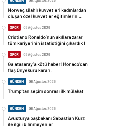
GÜNDEM
08 Ağustos 2026
Norweç silahlı kuvvetleri kadınlardan
oluşan özel kuvvetler eğitimlerini
başlattı.
SPOR
08 Ağustos 2026
Cristiano Ronaldo’nun akıllara zarar
tüm kariyerinin istatistiğini çıkardık !
SPOR
08 Ağustos 2026
Galatasaray’a kötü haber! Monaco’dan
flaş Onyekuru kararı.
GÜNDEM
08 Ağustos 2026
Trump’tan seçim sonrası ilk mülakat
GÜNDEM
08 Ağustos 2026
Avusturya başbakanı Sebastian Kurz
ile ilgili bilinmeyenler