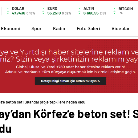
DOLAR
EURO
ALTIN
BITCOIN
47,7436
55,2510
6.660,55
%
0.18%
0.32%
2,59
Ekonomi
Spor
Kadın
Foto Galeri
Videolar
z’e beton set! Skandal proje tepkilere neden oldu
ay’dan Körfez’e beton set! 
ldu