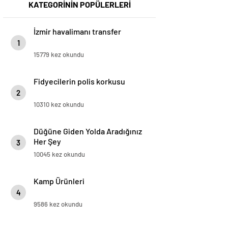
KATEGORİNİN POPÜLERLERİ
İzmir havalimanı transfer
1
15779 kez okundu
Fidyecilerin polis korkusu
2
10310 kez okundu
Düğüne Giden Yolda Aradığınız
Her Şey
3
10045 kez okundu
Kamp Ürünleri
4
9586 kez okundu