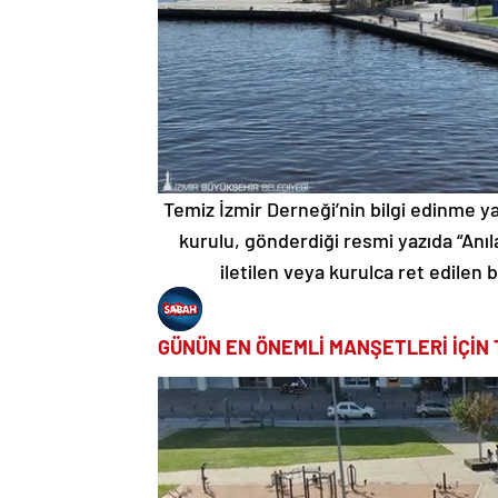
Temiz İzmir Derneği’nin bilgi edinme 
kurulu, gönderdiği resmi yazıda “An
iletilen veya kurulca ret edilen 
GÜNÜN EN ÖNEMLİ MANŞETLERİ İÇİN 