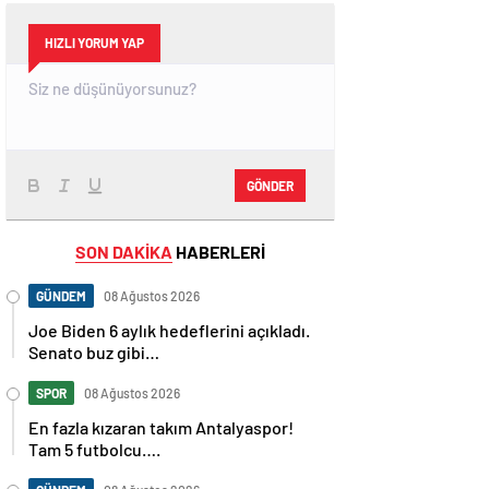
HIZLI YORUM YAP
GÖNDER
SON DAKİKA
HABERLERİ
GÜNDEM
08 Ağustos 2026
Joe Biden 6 aylık hedeflerini açıkladı.
Senato buz gibi…
SPOR
08 Ağustos 2026
En fazla kızaran takım Antalyaspor!
Tam 5 futbolcu….