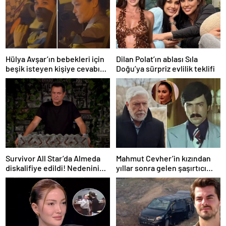
Hülya Avşar’ın bebekleri için
Dilan Polat’ın ablası Sıla
beşik isteyen kişiye cevabı
Doğu’ya sürpriz evlilik teklifi
tartışma yarattı
Survivor All Star’da Almeda
Mahmut Cevher’in kızından
diskalifiye edildi! Nedenini
yıllar sonra gelen şaşırtıcı
Acun Ilıcalı açıkladı
itiraf