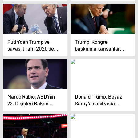
kesiyor! Trans bireyler
Cumhuriyetçiler ikiye
spor
bölündü: “Önce
müsabakalarından
ABD’ydi şimdi her yer
men edildi
mi?”
Putin’den Trump ve
Trump, Kongre
savaş itirafı: 2020’de
baskınına karışanlara
zaferi çalınmasaydı
af çıkararak ilk gününü
Ukrayna krizi
tamamladı
olmayabilirdi
Marco Rubio, ABD’nin
Donald Trump, Beyaz
72. Dışişleri Bakanı
Saray’a nasıl veda
Olarak Onaylandı
etmişti?