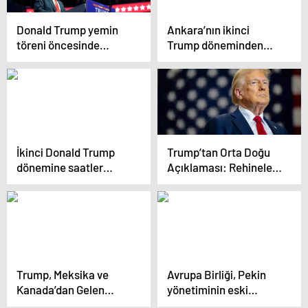
Donald Trump yemin
Ankara’nın ikinci
töreni öncesinde
Trump döneminden
konuştu: Güneş
beklentisi ne?
battığında, ülkemize
yönelik işgal durmuş
olacak
İkinci Donald Trump
Trump’tan Orta Doğu
dönemine saatler
Açıklaması: Rehineler
kaldı: Beyaz
Serbest Bırakılmazsa
Saray’daki ilk gününde
Cehennem Olacak
neler yapacak?
Trump, Meksika ve
Avrupa Birliği, Pekin
Kanada’dan Gelen
yönetiminin eski
Ürünlere Yüzde 25
kararına misilleme