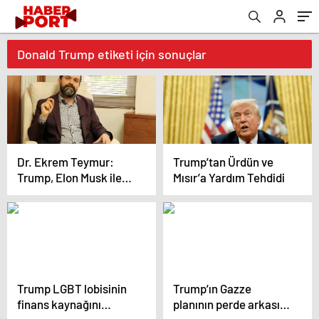
Donald Trump etiketi için sonuçlar
Dr. Ekrem Teymur:
Trump’tan Ürdün ve
Trump, Elon Musk ile
Mısır’a Yardım Tehdidi
kamu yönetiminde
devrim yapmaya
hazırlanıyor
Trump LGBT lobisinin
Trump’ın Gazze
finans kaynağını
planının perde arkası!